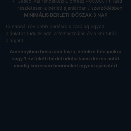
Casco-val rendelkezik. önrész 400.000 Ft, lásd
részletesen a bérleti ajánlatban / szerződésben
MINIMÁLIS BÉRLETI IDŐSZAK 3 NAP
(3 napnál rövidebb bérlésre kizárólag egyedi
ajánlatot tudunk adni a felhasználás és a km futás
alapján)
Amennyiben hosszabb távra, hetekre hónapokra
vagy 1 év feletti bérleti időtartamra keres autót
mindíg keressen bennünket egyedi ajánlatért