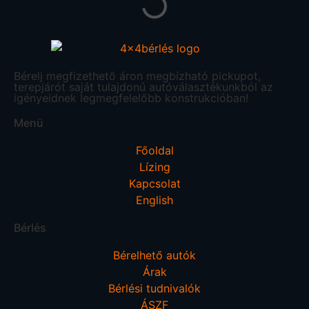
Bérelj megfizethető áron megbízható pickupot,
terepjárót saját tulajdonú autóválasztékunkból az
igényeidnek legmegfelelőbb konstrukcióban!
Menü
Főoldal
Lízing
Kapcsolat
English
Bérlés
Bérelhető autók
Árak
Bérlési tudnivalók
ÁSZF