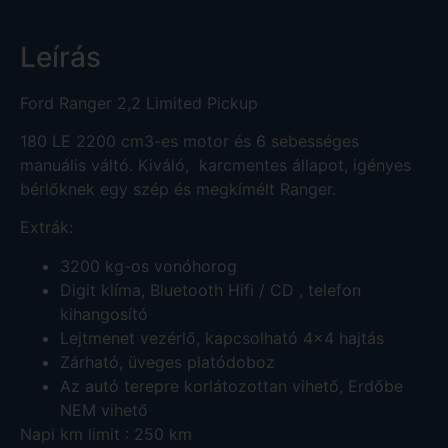
Leírás
Ford Ranger 2,2 Limited Pickup
180 LE 2200 cm3-es motor és 6 sebességes
manuális váltó. Kiváló, karcmentes állapot, igényes
bérlőknek egy szép és megkímélt Ranger.
Extrák:
3200 kg-os vonóhorog
Digit klíma, Bluetooth Hifi / CD , telefon
kihangosító
Lejtmenet vezérlő, kapcsolható 4×4 hajtás
Zárható, üveges platódoboz
Az autó terepre korlátozottan vihető, Erdőbe
NEM vihető
Napi km limit : 250 km