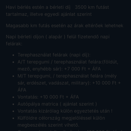
Havi bérlés estén a bérleti díj 3500 km futást
tartalmaz, illetve egyedi ajánlat szerint
Magasabb km futás esetén az árak eltérőek lehetnek
Napi bérleti díjon ( alapár ) felül fizetendő napi
felárak:
Terephasználat felárak (napi díj):
A/T terepgumi / terephasználat felára:(földút,
mező, enyhébb sár): +7 000 Ft + ÁFA
M/T terepgumi, / terephasználat felára (mély
sár, erdészet, vadászat, military): +10 000 Ft +
ÁFA
Vontatás: +10 000 Ft + ÁFA
Autópálya matrica ( ajánlat szerint )
Vontatás kizárólag külön egyeztetés után !
Külföldre célország megjelöléssel külön
megbeszélés szerint vihető.