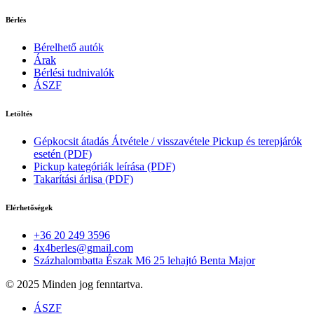
Bérlés
Bérelhető autók
Árak
Bérlési tudnivalók
ÁSZF
Letöltés
Gépkocsit átadás Átvétele / visszavétele Pickup és terepjárók
esetén (PDF)
Pickup kategóriák leírása (PDF)
Takarítási árlisa (PDF)
Elérhetőségek
+36 20 249 3596
4x4berles@gmail.com
Százhalombatta Észak M6 25 lehajtó Benta Major
© 2025 Minden jog fenntartva.
ÁSZF