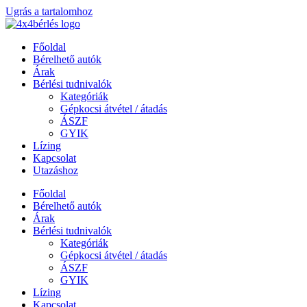
Ugrás a tartalomhoz
Főoldal
Bérelhető autók
Árak
Bérlési tudnivalók
Kategóriák
Gépkocsi átvétel / átadás
ÁSZF
GYIK
Lízing
Kapcsolat
Utazáshoz
Főoldal
Bérelhető autók
Árak
Bérlési tudnivalók
Kategóriák
Gépkocsi átvétel / átadás
ÁSZF
GYIK
Lízing
Kapcsolat