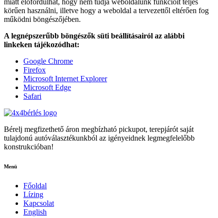
miatt előfordulhat, hogy nem tudja weboldalunk funkcióit teljes
körűen használni, illetve hogy a weboldal a tervezettől eltérően fog
működni böngészőjében.
A legnépszerűbb böngészők süti beállításairól az alábbi
linkeken tájékozódhat:
Google Chrome
Firefox
Microsoft Internet Explorer
Microsoft Edge
Safari
Bérelj megfizethető áron megbízható pickupot, terepjárót saját
tulajdonú autóválasztékunkból az igényeidnek legmegfelelőbb
konstrukcióban!
Menü
Főoldal
Lízing
Kapcsolat
English