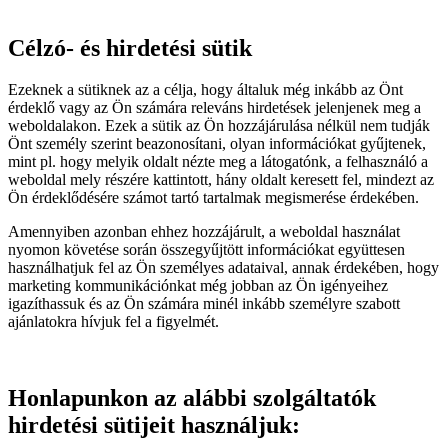
Célzó- és hirdetési sütik
Ezeknek a sütiknek az a célja, hogy általuk még inkább az Önt
érdeklő vagy az Ön számára releváns hirdetések jelenjenek meg a
weboldalakon. Ezek a sütik az Ön hozzájárulása nélkül nem tudják
Önt személy szerint beazonosítani, olyan információkat gyűjtenek,
mint pl. hogy melyik oldalt nézte meg a látogatónk, a felhasználó a
weboldal mely részére kattintott, hány oldalt keresett fel, mindezt az
Ön érdeklődésére számot tartó tartalmak megismerése érdekében.
Amennyiben azonban ehhez hozzájárult, a weboldal használat
nyomon követése során összegyűjtött információkat együttesen
használhatjuk fel az Ön személyes adataival, annak érdekében, hogy
marketing kommunikációnkat még jobban az Ön igényeihez
igazíthassuk és az Ön számára minél inkább személyre szabott
ajánlatokra hívjuk fel a figyelmét.
Honlapunkon az alábbi szolgáltatók
hirdetési sütijeit használjuk: