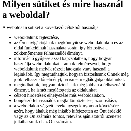
Milyen sütiket és mire használ
a weboldal?
A weboldal a sütiket a következő célokból használja
weboldalunk fejlesztése,
az Ön navigációjának megkönnyítése weboldalunkon és az
oldal funkcióinak használata során, így biztosítva a
zökkenőmentes felhasználói élményt,
információ gyűjtése azzal kapcsolatban, hogy hogyan
használja weboldalunkat – annak felmérésével, hogy
weboldalunk melyik részeit látogatja vagy használja
leginkább, így megtudhatjuk, hogyan biztosítsunk Önnek még
jobb felhasználói élményt, ha ismét meglátogatja oldalunkat,
megtudhatjuk, hogyan biztosítsuk még jobban a felhasználói
élményt, ha ismét meglátogatja az oldalunkat,
célzott hirdetések elhelyezése más weboldalakon,
böngésző felhasználók megkülönböztetése, azonosítása,
a weboldalon végzett tevékenységek nyomon követésére
azért, hogy általuk még inkább kifejezetten az Önt érdeklő
vagy az Ön számára fontos, releváns ajánlatokról üzenetet
juttathassunk el az Ön számára.