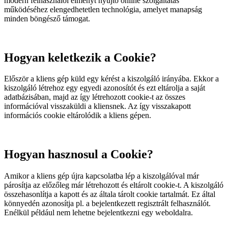
modern felhasználói élményt nyújtó online szolgáltatás
működéséhez elengedhetetlen technológia, amelyet manapság
minden böngésző támogat.
Hogyan keletkezik a Cookie?
Először a kliens gép küld egy kérést a kiszolgáló irányába. Ekkor a
kiszolgáló létrehoz egy egyedi azonosítót és ezt eltárolja a saját
adatbázisában, majd az így létrehozott cookie-t az összes
információval visszaküldi a kliensnek. Az így visszakapott
információs cookie eltárolódik a kliens gépen.
Hogyan hasznosul a Cookie?
Amikor a kliens gép újra kapcsolatba lép a kiszolgálóval már
párosítja az előzőleg már létrehozott és eltárolt cookie-t. A kiszolgáló
összehasonlítja a kapott és az általa tárolt cookie tartalmát. Ez által
könnyedén azonosítja pl. a bejelentkezett regisztrált felhasználót.
Enélkül például nem lehetne bejelentkezni egy weboldalra.