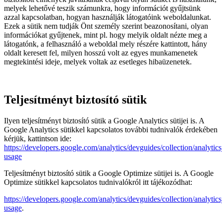
melyek lehetővé teszik számunkra, hogy információt gyűjtsünk
azzal kapcsolatban, hogyan használják látogatóink weboldalunkat.
Ezek a sütik nem tudják Önt személy szerint beazonosítani, olyan
információkat gyűjtenek, mint pl. hogy melyik oldalt nézte meg a
látogatónk, a felhasználó a weboldal mely részére kattintott, hány
oldalt keresett fel, milyen hosszú volt az egyes munkamenetek
megtekintési ideje, melyek voltak az esetleges hibaüzenetek.
Teljesítményt biztosító sütik
Ilyen teljesítményt biztosító sütik a Google Analytics sütijei is. A
Google Analytics sütikkel kapcsolatos további tudnivalók érdekében
kérjük, kattintson ide:
https://developers.google.com/analytics/devguides/collection/analytics
usage
Teljesítményt biztosító sütik a Google Optimize sütijei is. A Google
Optimize sütikkel kapcsolatos tudnivalókról itt tájékozódhat:
https://developers.google.com/analytics/devguides/collection/analytics
usage
.