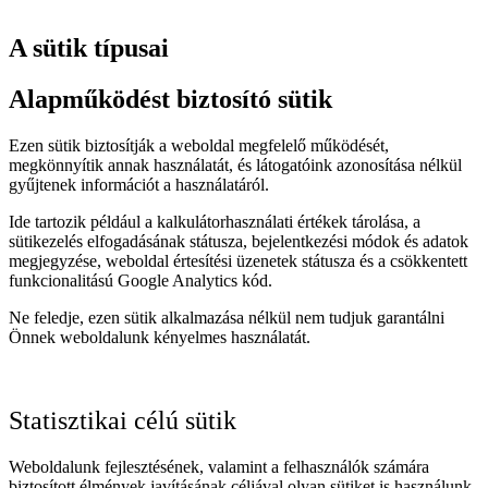
A sütik típusai
Alapműködést biztosító sütik
Ezen sütik biztosítják a weboldal megfelelő működését,
megkönnyítik annak használatát, és látogatóink azonosítása nélkül
gyűjtenek információt a használatáról.
Ide tartozik például a kalkulátorhasználati értékek tárolása, a
sütikezelés elfogadásának státusza, bejelentkezési módok és adatok
megjegyzése, weboldal értesítési üzenetek státusza és a csökkentett
funkcionalitású Google Analytics kód.
Ne feledje, ezen sütik alkalmazása nélkül nem tudjuk garantálni
Önnek weboldalunk kényelmes használatát.
Statisztikai célú sütik
Weboldalunk fejlesztésének, valamint a felhasználók számára
biztosított élmények javításának céljával olyan sütiket is használunk,