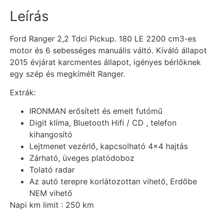
Leírás
Ford Ranger 2,2 Tdci Pickup. 180 LE 2200 cm3-es
motor és 6 sebességes manuális váltó. Kíváló állapot
2015 évjárat karcmentes állapot, igényes bérlőknek
egy szép és megkímélt Ranger.
Extrák:
IRONMAN erősített és emelt futómű
Digit klíma, Bluetooth Hifi / CD , telefon
kihangosító
Lejtmenet vezérlő, kapcsolható 4×4 hajtás
Zárható, üveges platódoboz
Tolató radar
Az autó terepre korlátozottan vihető, Erdőbe
NEM vihető
Napi km limit : 250 km