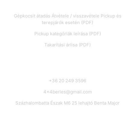
Letöltés
Gépkocsit átadás Átvétele / visszavétele Pickup és
terepjárók esetén (PDF)
Pickup kategóriák leírása (PDF)
Takarítási árlisa (PDF)
Elérhetőségek
+36 20 249 3596
4x4berles@gmail.com
Százhalombatta Észak M6 25 lehajtó Benta Major
© 2025 Minden jog fenntartva.