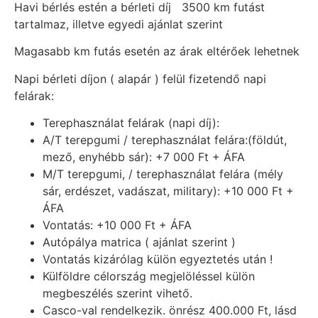
Havi bérlés estén a bérleti díj 3500 km futást
tartalmaz, illetve egyedi ajánlat szerint
Magasabb km futás esetén az árak eltérőek lehetnek
Napi bérleti díjon ( alapár ) felül fizetendő napi
felárak:
Terephasználat felárak (napi díj):
A/T terepgumi / terephasználat felára:(földút,
mező, enyhébb sár): +7 000 Ft + ÁFA
M/T terepgumi, / terephasználat felára (mély
sár, erdészet, vadászat, military): +10 000 Ft +
ÁFA
Vontatás: +10 000 Ft + ÁFA
Autópálya matrica ( ajánlat szerint )
Vontatás kizárólag külön egyeztetés után !
Külföldre célország megjelöléssel külön
megbeszélés szerint vihető.
Casco-val rendelkezik. önrész 400.000 Ft, lásd