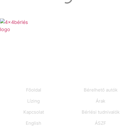
Bérelj megfizethető áron megbízható pickupot, terepjárót saját
tulajdonú autóválasztékunkból az igényeidnek legmegfelelőbb
konstrukcióban!
Menü
Bérlés
Főoldal
Bérelhető autók
Lízing
Árak
Kapcsolat
Bérlési tudnivalók
English
ÁSZF